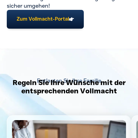
sicher umgehen!
Zum Vollmacht-Portal
Entlasten Sie Ihre Familie
Regeln Sie Ihre Wünsche mit der
entsprechenden Vollmacht